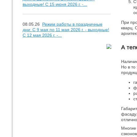
С
выходные! С 15 июня 2026 г. -...
и
о
При про
08.05.26
Режим работы в праздничные
кварц. 
дни: С 9 мая по 11 мая 2026 г. - выходные!
архитек
С 12 мая 2026 г. -...
А теп
Наличие
Но в то
продукц
г
ф
р
с
Габарит
фасаду.
отлично
Многие 
сэконом