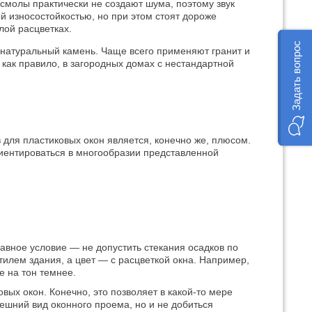
смолы практически не создают шума, поэтому звук
й износостойкостью, но при этом стоят дороже
лой расцветках.
Задать вопрос
 натуральный камень. Чаще всего применяют гранит и
 как правило, в загородных домах с нестандартной
для пластиковых окон является, конечно же, плюсом.
ориентироваться в многообразии представленной
авное условие — не допустить стекания осадков по
илем здания, а цвет — с расцветкой окна. Например,
е на тон темнее.
ых окон. Конечно, это позволяет в какой-то мере
внешний вид оконного проема, но и не добиться