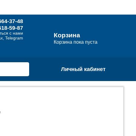
664-37-48
618-59-87
ться с нами
Корзина
x, Telegram
Корзина пока пуста
Личный кабинет
е