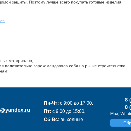
имой защиты. Поэтому лучше всего покупать готовые изделия.
ься
чных материалов;
ая положительно зарекомендовала себя на рынке строительства;
нам;
8 
Пн-Чт:
с 9:00 до 17:00,
8 
de@yandex.ru
Пт:
с 9:00 до 15:00,
Max, Whats
Сб-Вс:
выходные
Обр