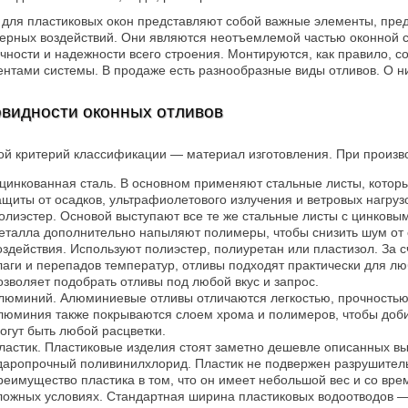
для пластиковых окон представляют собой важные элементы, пред
рных воздействий. Они являются неотъемлемой частью оконной с
чности и надежности всего строения. Монтируются, как правило, 
нтами системы. В продаже есть разнообразные виды отливов. О них
видности оконных отливов
й критерий классификации — материал изготовления. При произв
цинкованная сталь. В основном применяют стальные листы, котор
ащиты от осадков, ультрафиолетового излучения и ветровых нагру
олиэстер. Основой выступают все те же стальные листы с цинковым
еталла дополнительно напыляют полимеры, чтобы снизить шум от 
оздействия. Используют полиэстер, полиуретан или пластизол. За сч
лаги и перепадов температур, отливы подходят практически для л
озволяет подобрать отливы под любой вкус и запрос.
люминий. Алюминиевые отливы отличаются легкостью, прочностью, 
люминия также покрываются слоем хрома и полимеров, чтобы доби
огут быть любой расцветки.
ластик. Пластиковые изделия стоят заметно дешевле описанных в
даропрочный поливинилхлорид. Пластик не подвержен разрушитель
реимущество пластика в том, что он имеет небольшой вес и со вр
ложных условиях. Стандартная ширина пластиковых водоотводов — 