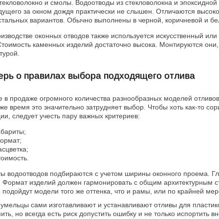
текловолокно и смолы. Водоотводы из стекловолокна и эпоксидной 
дущего за окном дождя практически не слышен. Отличаются высоко
стальных вариантов. Обычно выполнены в черной, коричневой и бе
изводстве оконных отводов также используется искусственный или
Стоимость каменных изделий достаточно высока. Монтируются они,
турой.
ерь о правилах выбора подходящего отлива
 в продаже огромного количества разнообразных моделей отливов 
 же время это значительно затрудняет выбор. Чтобы хоть как-то с
ии, следует учесть пару важных критериев:
абариты;
ормат;
асцветка;
тоимость.
ы водоотводов подбираются с учетом ширины оконного проема. Гл
 Формат изделий должен гармонировать с общим архитектурным ст
 подойдут модели того же оттенка, что и рамы, или по крайней мер
умельцы сами изготавливают и устанавливают отливы для пластиков
ить, но всегда есть риск допустить ошибку и не только испортить 