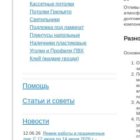
Кассетные потолки
Отливы 
Потолки Грильято
атмосфе
долгове
Светильники
компоне
Подложка под ламинат
Плинтусы напольные
Разно
Наличники пластиковые
Уголки и Профили ПВХ
Основно
Клей (жидкие гвозди)
О
з
П
м
Помощь
в
в
п
Статьи и советы
А
а
М
П
Новости
у
п
12.06.26
Режим работы в праздничные
с
дни: С 12 июня по 14 июня 2026 г. -