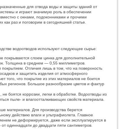
назначенные для отвода воды и защиты зданий от
истемы и играют значимую роль в обеспечении
совместно с окнами, подоконниками и прочими
 как раз и поговорим в сегодняшней статье.
одстве водоотводов используют следующее сырье:
ые покрываются слоем цинка для дополнительной
зок. Толщина в среднем — 0,55 миллиметров.
 покрытием. Отличия лишь в том, что на поверхность
осадков и защитить изделия от атмосферного
ет того, что покрытие из этих материалов не боится
юбых регионов. Большое разнообразие цветов и фактур
не боятся коррозии, легки в обработке. Водоотводы из
ться пыле- и влагоотталкивающих свойств материала.
ыше материалов. Для производства берется
ному действию влаги и ультрафиолета. Главное
еменем не деформируется, даже если эксплуатируется в
от одиннадцати до двадцати пяти сантиметров.