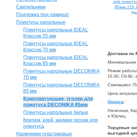
Светильники
Ув
Подложка под ламинат
Плинтусы напольные
Плинтусы напольные IDEAL
Классик 55 мм
Плинтусы напольные IDEAL
Классик 70 мм
Доставка по 
Плинтусы напольные IDEAL
Минимальная о
Классик 85 мм
Режим работы (
Плинтусы напольные DECONIKA
15.00, Сб-Вс:
70 мм
Плинтусы напольные DECONIKA
Самовывоз: Пн
85 мм
Цена актуальн
Комплектующие, уголки для
Оплата
:
плинтуса DECONIKA 85мм
Наличные, Кар
Плинтусы напольные белые
и Юрлиц.
Крепеж, клей, жидкие гвозди для
плинтуса
Торцевые заг
выгодной цен
Наличники пластиковые