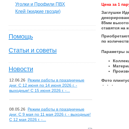
Уголки и Профили ПВХ
Цена за 1 пар
Клей (жидкие гвозди)
Заглушки Иде
декорировани
85мм высотой
ставятся на 
Помощь
Приобретают
по количеств
Статьи и советы
Параметры за
Коллекц
Материа
Новости
Произво
12.06.26
Режим работы в праздничные
Фото плинтус
дни: С 12 июня по 14 июня 2026 г. -
выходные! С 15 июня 2026 г. -...
08.05.26
Режим работы в праздничные
дни: С 9 мая по 11 мая 2026 г. - выходные!
С 12 мая 2026 г. -...