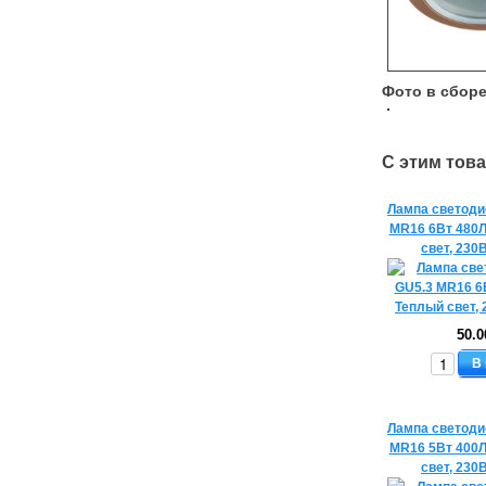
Фото в сборе
С этим тов
Лампа светоди
MR16 6Вт 480
свет, 230
50.0
В
Лампа светоди
MR16 5Вт 400
свет, 230