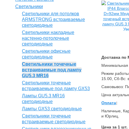
Светильники
Светильники для потолков
ARMSTRONG встраиваемые
светодиодные
Ув
Светильники накладные
настенно-потолочные
светодиодные
Светильники офисные
светодиодные
Доставка по 
Светильники точечные
Минимальная о
встраиваемые под лампу
Режим работы (
GU5.3 MR16
15.00, Сб-Вс:
Светильники точечные
Самовывоз: Пн
встраиваемые под лампу GX53
Цена актуальн
Лампы GU5.3 MR16
светодиодные
Оплата
:
Лампы GX53 светодиодные
Наличные, Кар
Светильники точечные
и Юрлиц.
встраиваемые светодиодные
Цена за 1 шт.
Светильники влагозащищенные