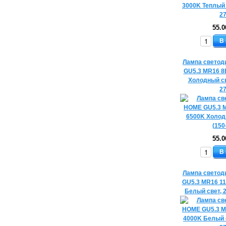
55.0
В
Лампа светод
GU5.3 MR16 8
Холодный св
2
55.0
В
Лампа светод
GU5.3 MR16 1
Белый свет, 