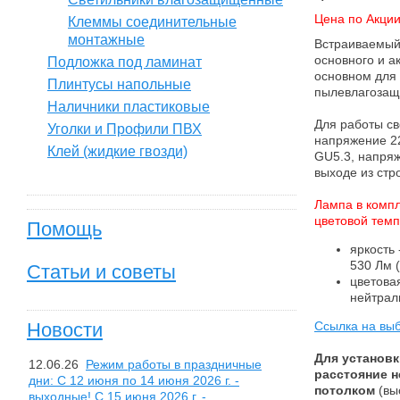
Цена по Акции
Клеммы соединительные
монтажные
Встраиваемый
основного и 
Подложка под ламинат
основном для 
Плинтусы напольные
пылевлагозащи
Наличники пластиковые
Для работы с
Уголки и Профили ПВХ
напряжение 22
Клей (жидкие гвозди)
GU5.3, напряж
выходе из стр
Лампа в компл
цветовой темп
Помощь
яркость
530 Лм 
Статьи и советы
цветова
нейтрал
Новости
Ссылка на вы
Для установк
12.06.26
Режим работы в праздничные
расстояние н
дни: С 12 июня по 14 июня 2026 г. -
потолком
(вы
выходные! С 15 июня 2026 г. -...