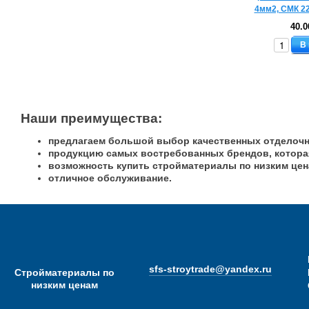
40.0
В
Наши преимущества:
предлагаем большой выбор качественных отделоч
продукцию самых востребованных брендов, которая
возможность купить стройматериалы по низким цен
отличное обслуживание.
sfs-stroytrade@yandex.ru
Стройматериалы по
низким ценам