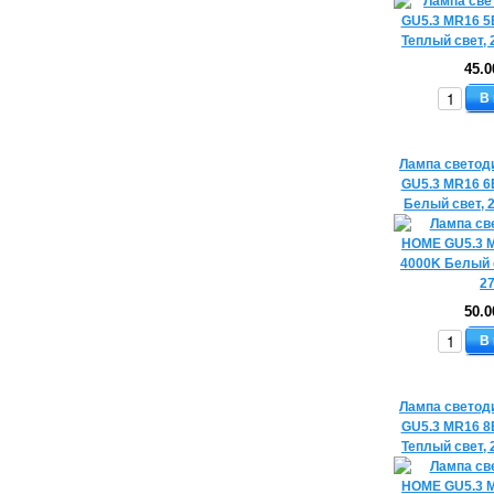
45.0
В
Лампа светод
GU5.3 MR16 6
Белый свет, 
50.0
В
Лампа светод
GU5.3 MR16 8
Теплый свет, 