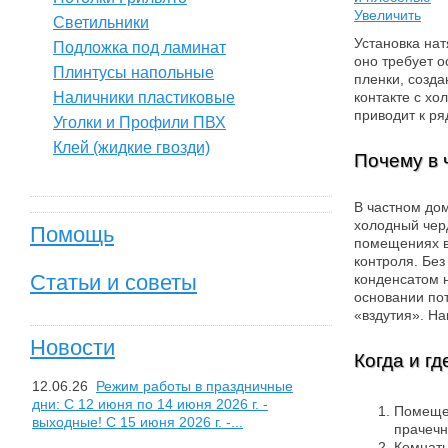
Увеличить
Светильники
Установка нат
Подложка под ламинат
оно требует о
Плинтусы напольные
пленки, созда
Наличники пластиковые
контакте с хо
приводит к ря
Уголки и Профили ПВХ
Клей (жидкие гвозди)
Почему в 
В частном дом
холодный чер
Помощь
помещениях в
контроля. Без
Статьи и советы
конденсатом 
основании по
«вздутия». На
Новости
Когда и г
12.06.26
Режим работы в праздничные
дни: С 12 июня по 14 июня 2026 г. -
Помещен
выходные! С 15 июня 2026 г. -...
прачечн
Комнаты