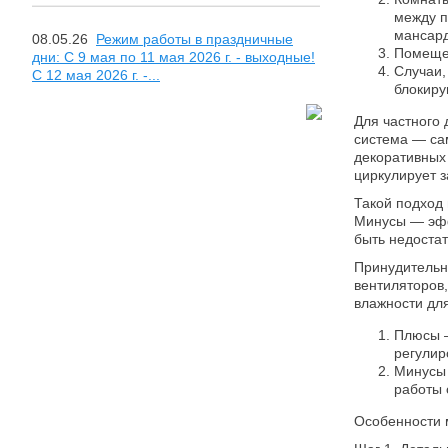
между п
мансард
08.05.26
Режим работы в праздничные
Помещен
дни: С 9 мая по 11 мая 2026 г. - выходные!
Случаи,
С 12 мая 2026 г. -...
блокиру
Для частного
система — са
декоративных
циркулирует з
Такой подход 
Минусы — эфф
быть недоста
Принудительн
вентиляторов
влажности дл
Плюсы —
регулир
Минусы 
работы 
Особенности 