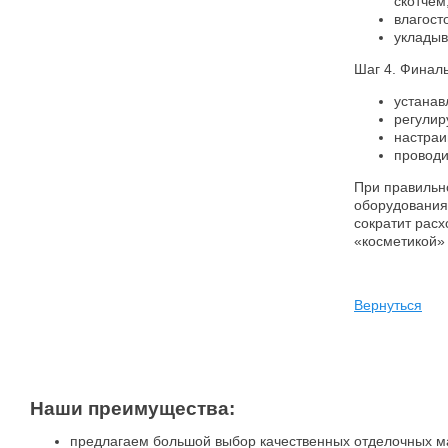
скотчем
влагост
укладыв
Шаг 4. Финаль
устанав
регулир
настраи
проводи
При правильн
оборудования,
сократит расх
«косметикой» 
Вернуться
Наши преимущества:
предлагаем большой выбор качественных отделочных м