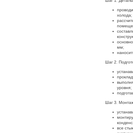
Шаг 1. Деталь
проводи
холода;
рассчит
помещен
составл
констру
основно
мм;
наносит
Шаг 2. Подгот
устанав
проклад
выполня
уровня;
подгота
Шаг 3. Монтаж
устанав
монтиру
конденс
все сты