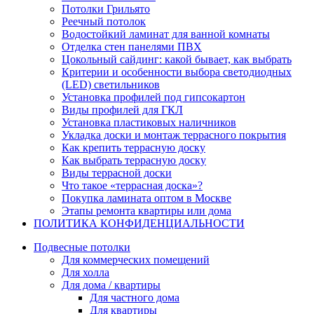
Потолки Грильято
Реечный потолок
Водостойкий ламинат для ванной комнаты
Отделка стен панелями ПВХ
Цокольный сайдинг: какой бывает, как выбрать
Критерии и особенности выбора светодиодных
(LED) светильников
Установка профилей под гипсокартон
Виды профилей для ГКЛ
Установка пластиковых наличников
Укладка доски и монтаж террасного покрытия
Как крепить террасную доску
Как выбрать террасную доску
Виды террасной доски
Что такое «террасная доска»?
Покупка ламината оптом в Москве
Этапы ремонта квартиры или дома
ПОЛИТИКА КОНФИДЕНЦИАЛЬНОСТИ
Подвесные потолки
Для коммерческих помещений
Для холла
Для дома / квартиры
Для частного дома
Для квартиры