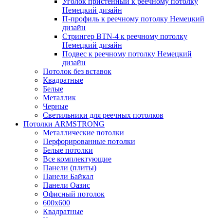
Уголок пристенный к реечному потолку
Немецкий дизайн
П-профиль к реечному потолку Немецкий
дизайн
Стрингер BTN-4 к реечному потолку
Немецкий дизайн
Подвес к реечному потолку Немецкий
дизайн
Потолок без вставок
Квадратные
Белые
Металлик
Черные
Светильники для реечных потолков
Потолки ARMSTRONG
Металлические потолки
Перфорированные потолки
Белые потолки
Все комплектующие
Панели (плиты)
Панели Байкал
Панели Оазис
Офисный потолок
600х600
Квадратные