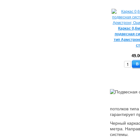
Каркас 0,6м
подвесная си
тип Армстрон
с
49.0
В
потолков типа
гарантирует п
Черный каркас
метра. Напра
системы.