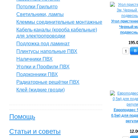
Потолки Грильято
Светильники, лампы
Угол пристенн
Клеммы соединительные монтажные
Черный м
Кабель-каналы (короба кабельные)
подвесны
для электропроводки
195.
Подложка под ламинат
Плинтусы напольные ПВХ
В
Наличники ПВХ
Уголки и Профили ПВХ
Подоконники ПВХ
Радиаторные решётки ПВХ
Клей (жидкие гвозди)
Европодвес 
Помощь
0,5м) для под
регул
Статьи и советы
12.0