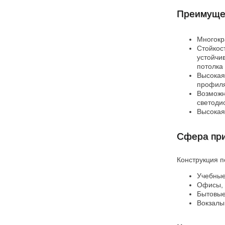
Преимущес
Многокр
Стойкост
устойчи
потолка
Высокая
профиля
Возможн
светоди
Высокая
Сфера пр
Конструкция 
Учебные 
Офисы, 
Бытовые
Вокзалы