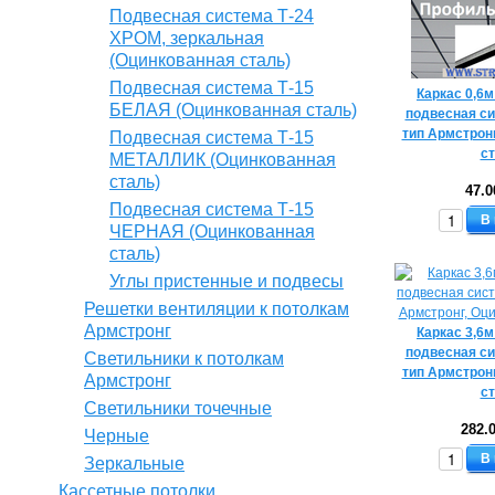
Подвесная система Т-24
ХРОМ, зеркальная
(Оцинкованная сталь)
Подвесная система Т-15
Каркас 0,6м
БЕЛАЯ (Оцинкованная сталь)
подвесная си
тип Армстрон
Подвесная система Т-15
с
МЕТАЛЛИК (Оцинкованная
сталь)
47.0
Подвесная система Т-15
В
ЧЕРНАЯ (Оцинкованная
сталь)
Углы пристенные и подвесы
Решетки вентиляции к потолкам
Армстронг
Каркас 3,6м
подвесная си
Светильники к потолкам
тип Армстрон
Армстронг
с
Светильники точечные
282.
Черные
В
Зеркальные
Кассетные потолки