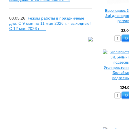
Европодвес 2
2м) для подв
08.05.26
Режим работы в праздничные
регул
дни: С 9 мая по 11 мая 2026 г. - выходные!
С 12 мая 2026 г. -...
32.0
В
Угол пристенн
Белый м
подвесны
124.
В