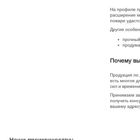
На профиле п
расширение ма
пожаре удастс
Другие особен
прочный
продума
Почему вы
Продукция по 
есть многое д
сил и времени
Принимаем зак
получить конс
вашему адресу
Наши преимущества: