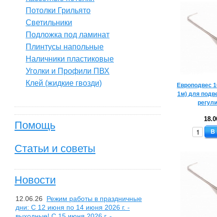
Потолки Грильято
Светильники
Подложка под ламинат
Плинтусы напольные
Наличники пластиковые
Уголки и Профили ПВХ
Клей (жидкие гвозди)
Европодвес 1
1м) для подв
регул
18.0
Помощь
В
Статьи и советы
Новости
12.06.26
Режим работы в праздничные
дни: С 12 июня по 14 июня 2026 г. -
выходные! С 15 июня 2026 г. -...