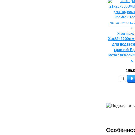
Угол при
21х23х3000мм
для подвесн
кромкой Teg
металлически
с
195.
В
Особеннос