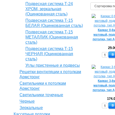
Подвесная система Т-24
Сортировка п
ХРОМ, зеркальная
(Оцинкованная сталь)
Подвесная система Т-15
БЕЛАЯ (Оцинкованная сталь)
Каркас 0,6
Подвесная система Т-15
матовый, под
МЕТАЛЛИК (Оцинкованная
потолка, тип 
сталь)
29.0
Подвесная система Т-15
ЧЕРНАЯ (Оцинкованная
В
сталь)
Углы пристенные и подвесы
Решетки вентиляции к потолкам
Армстронг
Каркас 3,6
Светильники к потолкам
матовый, под
Армстронг
потолка, тип 
Светильники точечные
174.
Черные
В
Зеркальные
Кассетные потолки