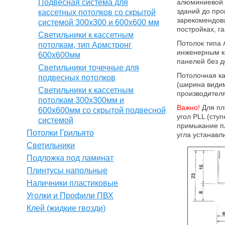
Подвесная система для
алюминиевой 
зданий до про
кассетных потолков со скрытой
зарекомендова
системой 300х300 и 600х600 мм
постройках, га
Светильники к кассетным
Потолок типа 
потолкам, тип Армстронг
инженерным к
600х600мм
панелей без 
Светильники точечные для
Потолочная ка
подвесных потолков
(ширина видим
Светильники к кассетным
производителя
потолкам 300х300мм и
Важно!
Для пл
600х600мм со скрытой подвесной
угол PLL (сту
системой
примыкание пл
Потолки Грильято
угла устанавл
Светильники
Подложка под ламинат
Плинтусы напольные
Наличники пластиковые
Уголки и Профили ПВХ
Клей (жидкие гвозди)