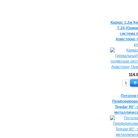
Каркас 1,2м Х
Т-24 (Оцинк
система п
Армстронг,
с
114.
В
Потолок
Перфорирова
Tegular 90°,
металличес