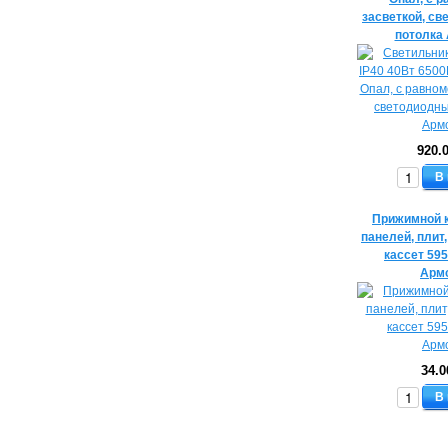
засветкой, с
потолка
920.
В
Прижимной к
панелей, плит
кассет 59
Арм
34.0
В