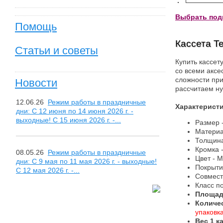
Выбрать подв
Помощь
Кассета Te
Статьи и советы
Купить кассет
со всеми аксе
сложности при
Новости
рассчитаем ну
12.06.26
Режим работы в праздничные
Характеристи
дни: С 12 июня по 14 июня 2026 г. -
выходные! С 15 июня 2026 г. -...
Размер 
Материа
Толщина
Кромка -
08.05.26
Режим работы в праздничные
Цвет - М
дни: С 9 мая по 11 мая 2026 г. - выходные!
Покрыти
С 12 мая 2026 г. -...
Совмест
Класс п
Площад
Количес
упаковк
Вес 1 к