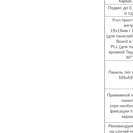
Каркас
Подвес до 0,
и т.
Угол прис
мет
19х19мм /
(для панелей
Board и 
PLL (для п
кромкой Tegu
90°
Панель тип 
595х5
Прижимной к
пане
(при необх
фиксации п
карка
Рекомендуе
на случай п