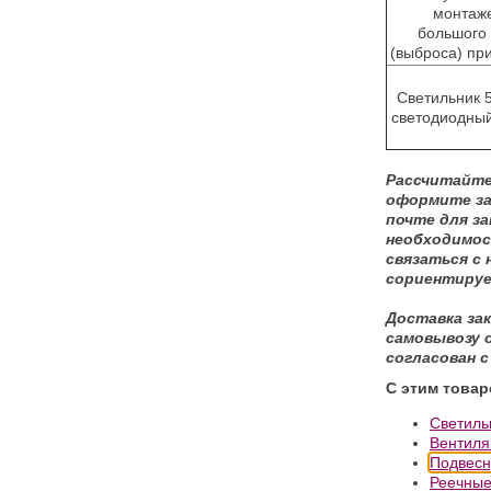
монтаж
большого
(выброса) при
Светильник 
светодиодный 
Рассчитайте
оформите зак
почте для за
необходимос
связаться с
сориентируе
Доставка за
самовывозу о
согласован с
С этим това
Светиль
Вентиля
Подвесн
Реечные