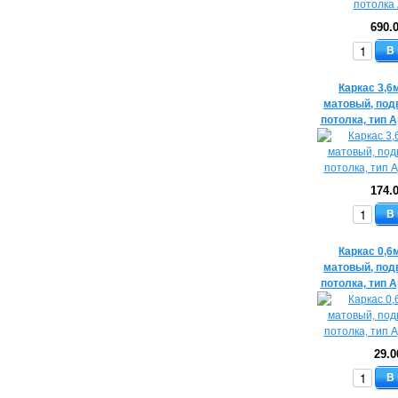
690.
В
Каркас 3,6
матовый, под
потолка, тип 
174.
В
Каркас 0,6
матовый, под
потолка, тип 
29.0
В