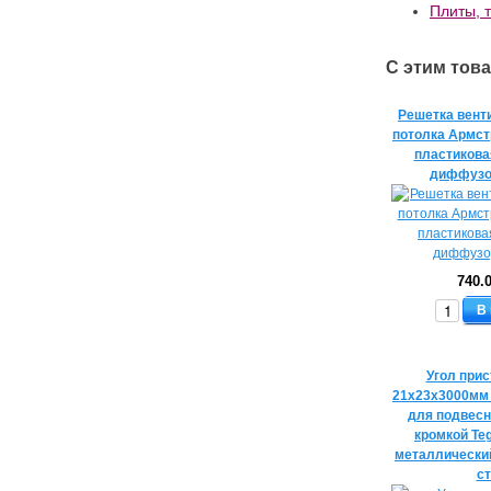
Плиты, т
С этим тов
Решетка вент
потолка Армст
пластикова
диффузо
740.
В
Угол при
21х23х3000мм
для подвесн
кромкой Teg
металлически
с