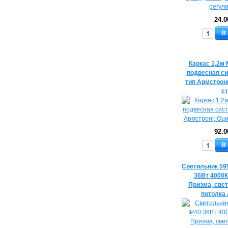
24.0
В
Каркас 1,2м 
подвесная си
тип Армстрон
с
92.0
В
Светильник 59
36Вт 4000К
Призма, све
потолка