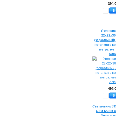
394.
В
Угол при
22х22х3
(зеркальный)
потолков с кр
метра, ме
Алю
495.
В
Светильник 59
40Вт 6500К 
Опал, с 