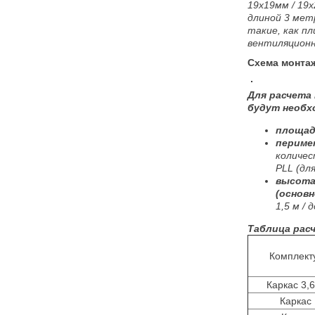
19х19мм / 19х
длиной 3 мет
такие, как п
вентиляционн
Схема монтаж
Для расчета
будут необх
площадь
периме
количес
PLL (дл
высота
(основн
1,5 м / д
Таблица рас
Комплек
Каркас 3,6
Каркас