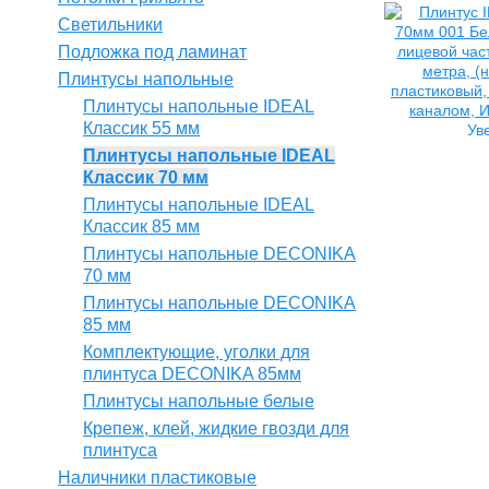
Светильники
Подложка под ламинат
Плинтусы напольные
Плинтусы напольные IDEAL
Классик 55 мм
Ув
Плинтусы напольные IDEAL
Классик 70 мм
Плинтусы напольные IDEAL
Классик 85 мм
Плинтусы напольные DECONIKA
70 мм
Плинтусы напольные DECONIKA
85 мм
Комплектующие, уголки для
плинтуса DECONIKA 85мм
Плинтусы напольные белые
Крепеж, клей, жидкие гвозди для
плинтуса
Наличники пластиковые