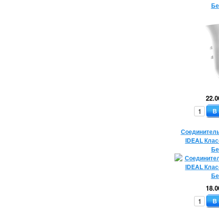
Бе
22.0
В
Соединитель
IDEAL Клас
Бе
18.0
В