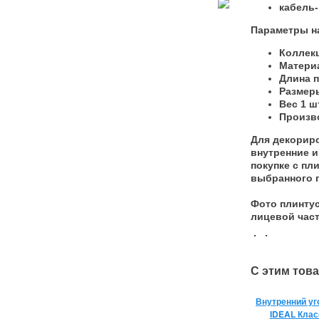
кабель-
Параметры на
Коллекц
Материа
Длина п
Размеры
Вес 1 шт
Произво
Для декорир
внутренние и
покупке с пл
выбранного п
Фото плинтус
лицевой час
С этим тов
Внутренний уг
IDEAL Клас