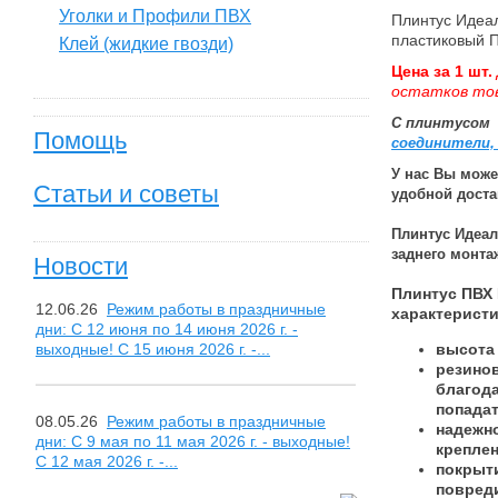
Уголки и Профили ПВХ
Плинтус Идеа
пластиковый П
Клей (жидкие гвозди)
Цена за 1 шт.
остатков тов
С плинтусом
Помощь
соединители, 
У нас Вы може
Статьи и советы
удобной доста
Плинтус Идеа
заднего монта
Новости
Плинтус ПВХ
12.06.26
Режим работы в праздничные
характеристи
дни: С 12 июня по 14 июня 2026 г. -
выходные! С 15 июня 2026 г. -...
высота 
резино
благода
попадат
08.05.26
Режим работы в праздничные
надежно
дни: С 9 мая по 11 мая 2026 г. - выходные!
креплен
С 12 мая 2026 г. -...
покрыти
повред