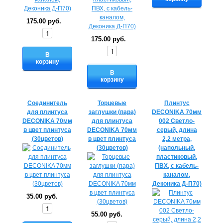
175.00 руб.
175.00 руб.
В
корзину
В
корзину
Соединитель
Торцевые
Плинтус
для плинтуса
заглушки (пара)
DECONIKA 70мм
DECONIKA 70мм
для плинтуса
002 Светло-
в цвет плинтуса
DECONIKA 70мм
серый, длина
(30цветов)
в цвет плинтуса
2,2 метра,
(30цветов)
(напольный,
пластиковый,
ПВХ, с кабель-
каналом,
Деконика Д-П70)
35.00 руб.
55.00 руб.