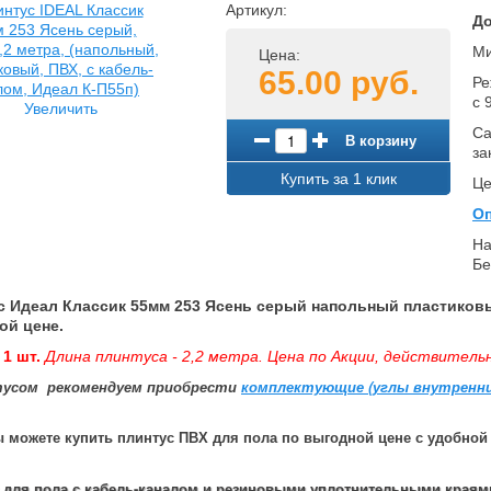
Артикул:
До
Ми
Цена:
65.00 руб.
Ре
с 
Увеличить
Са
В корзину
за
Купить за 1 клик
Це
Оп
На
Бе
с Идеал Классик 55мм 253 Ясень серый напольный пластиковы
ой цене.
 1 шт.
Длина плинтуса - 2,2 метра.
Цена по Акции, действительн
тусом рекомендуем приобрести
комплектующие (углы внутренние
ы можете купить плинтус ПВХ для пола по выгодной цене с удобной 
 для пола с кабель-каналом и резиновыми уплотнительными краям