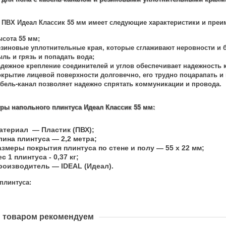
 ПВХ Идеал Классик 55 мм имеет следующие характеристики и преи
ысота 55 мм;
езиновые уплотнительные края, которые сглаживают неровности и б
ль и грязь и попадать вода;
адежное крепление соединителей и углов обеспечивает надежность 
окрытие лицевой поверхности долговечно, его трудно поцарапать и
абель-канал позволяет надежно спрятать коммуникации и провода.
ры напольного плинтуса Идеал Классик 55 мм:
атериал — Пластик (ПВХ);
лина плинтуса — 2,2 метра;
азмеры покрытия плинтуса по стене и полу — 55 х 22 мм;
с 1 плинтуса - 0,37 кг;
роизводитель — IDEAL (Идеал).
плинтуса:
м товаром рекомендуем