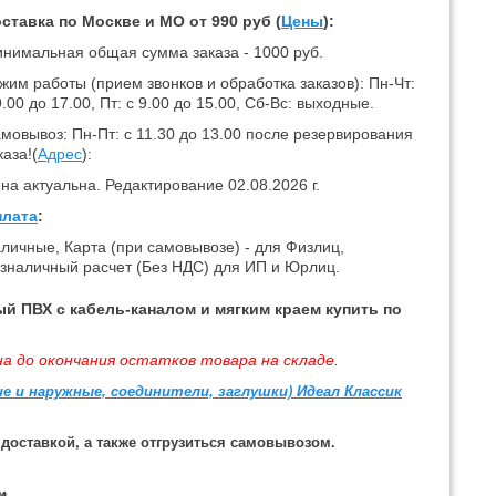
ставка по Москве и МО от 990 руб (
Цены
):
нимальная общая сумма заказа - 1000 руб.
жим работы (прием звонков и обработка заказов): Пн-Чт:
9.00 до 17.00, Пт: с 9.00 до 15.00, Сб-Вс: выходные.
мовывоз: Пн-Пт: с 11.30 до 13.00 после резервирования
каза!(
Адрес
):
на актуальна. Редактирование 02.08.2026 г.
лата
:
личные, Карта (при самовывозе) - для Физлиц,
зналичный расчет (Без НДС) для ИП и Юрлиц.
й ПВХ с кабель-каналом и мягким краем купить по
а до окончания остатков товара на складе.
 и наружные, соединители, заглушки) Идеал Классик
доставкой, а также отгрузиться самовывозом.
и.