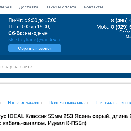
лерея
Доставка
Заказ и оплата
Контакты
8 (495) 
Пн-Чт:
с 9:00 до 17:00,
Моб.:
8 (929) 
Пт:
с 9:00 до 15:00,
Связа
Сб-Вс:
выходные
Ma
sfs-stroytrade@yandex.ru
Обратный звонок
Интернет-магазин
Плинтусы напольные
Плинтусы напольные
ус IDEAL Классик 55мм 253 Ясень серый, длина 2
с кабель-каналом, Идеал К-П55п)