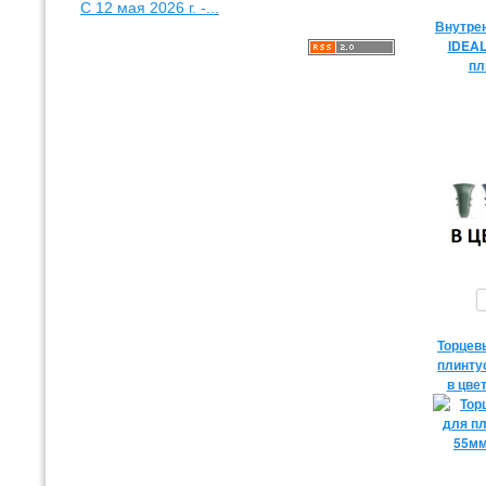
С 12 мая 2026 г. -...
Внутрен
IDEAL
пл
Торцев
плинту
в цве