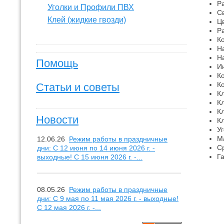
Р
Уголки и Профили ПВХ
С
Клей (жидкие гвозди)
Ц
Р
Ко
Н
Н
Помощь
И
К
К
Статьи и советы
К
К
К
Новости
К
Уг
Ма
12.06.26
Режим работы в праздничные
С
дни: С 12 июня по 14 июня 2026 г. -
Га
выходные! С 15 июня 2026 г. -...
08.05.26
Режим работы в праздничные
дни: С 9 мая по 11 мая 2026 г. - выходные!
С 12 мая 2026 г. -...