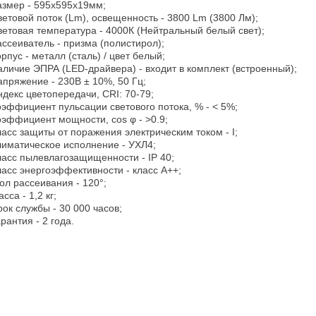
азмер - 595х595х19мм;
ветовой поток (Lm), освещенность - 3800 Lm (3800 Лм);
ветовая температура - 4000К (Нейтральный белый свет);
ассеиватель - призма (полистирол);
рпус - металл (сталь) / цвет белый;
аличие ЭПРА (LED-драйвера) - входит в комплект (встроенный);
апряжение - 230В ± 10%, 50 Гц;
ндекс цветопередачи, CRI: 70-79;
оэффициент пульсации светового потока, % - < 5%;
оэффициент мощности, cos φ - >0.9;
ласс защиты от поражения электрическим током - I;
лиматическое исполнение - УХЛ4;
ласс пылевлагозащищенности - IP 40;
ласс энергоэффективности - класс А++;
ол рассеивания - 120°;
сса - 1,2 кг;
рок службы - 30 000 часов;
рантия - 2 года.