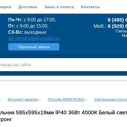
лерея
Доставка
Заказ и оплата
Контакты
8 (495) 
Пн-Чт:
с 9:00 до 17:00,
Моб.:
8 (929) 
Пт:
с 9:00 до 15:00,
Связа
Сб-Вс:
выходные
Ma
sfs-stroytrade@yandex.ru
Обратный звонок
Интернет-магазин
Потолки ARMSTRONG
Светильники к пото
льник 595х595х19мм IP40 36Вт 4000К Белый свет
ронг