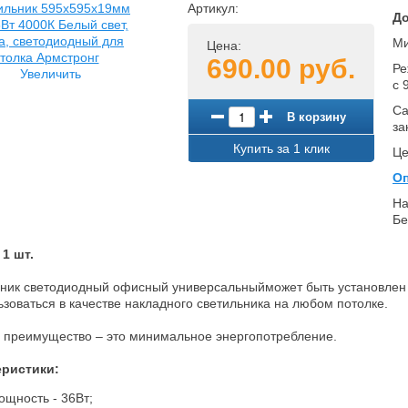
Артикул:
До
Ми
Цена:
690.00 руб.
Ре
Увеличить
с 
Са
В корзину
за
Купить за 1 клик
Це
Оп
На
Бе
 1 шт.
ник светодиодный офисный универсальный
может быть установлен 
ьзоваться в качестве накладного светильника на любом потолке.
 преимущество – это минимальное энергопотребление.
еристики:
ощность - 36Вт;