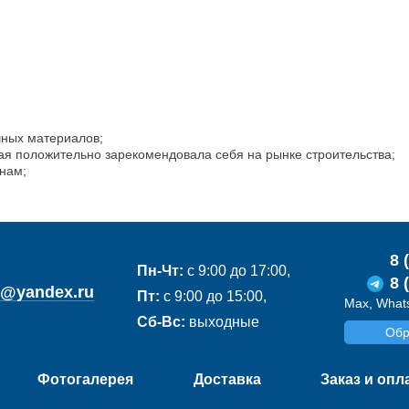
чных материалов;
ая положительно зарекомендовала себя на рынке строительства;
нам;
8 
Пн-Чт:
с 9:00 до 17:00,
8 
de@yandex.ru
Пт:
с 9:00 до 15:00,
Max, Whats
Сб-Вс:
выходные
Обр
Фотогалерея
Доставка
Заказ и опл