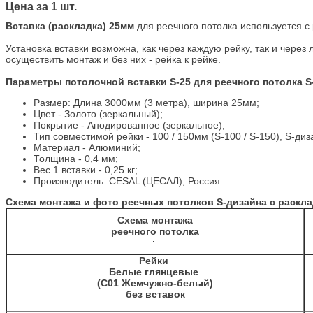
Цена за 1 шт.
Вставка (раскладка) 25мм
для реечного потолка используется 
Установка вставки возможна, как через каждую рейку, так и чере
осуществить монтаж и без них - рейка к рейке.
Параметры потолочной вставки S-25 для реечного потолка S
Размер: Длина 3000мм (3 метра), ширина 25мм;
Цвет - Золото (зеркальный);
Покрытие - Анодированное (зеркальное);
Тип совместимой рейки - 100 / 150мм (S-100 / S-150), S-ди
Материал - Алюминий;
Толщина - 0,4 мм;
Вес 1 вставки - 0,25 кг;
Производитель: CESAL (ЦЕСАЛ), Россия.
Схема монтажа и фото реечных потолков S-дизайна с расклад
Схема монтажа
реечного потолка
Рейки
Белые глянцевые
(C01 Жемчужно-белый)
без вставок