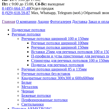
Пт:
с 9:00 до 15:00,
Сб-Вс:
выходные
8 (495) 664-37-48
Отдел продаж
8 (929) 618-59-87
Max, Whatsapp, Telegram (моб.)
Обратный зво
Главная
О компании
Акции
Фотогалерея
Доставка
Заказ и опла
Подвесные потолки
Реечные потолки
Реечные потолки шириной 100 и 150мм
Реечные потолки шириной 100мм
Реечные потолки шириной 150мм
Вставки 25мм для реечных потолков 100 и 15
П-профили и углы пристенные для реечных п
Стрингеры для реечных потолков 100 и 150м
Подвесы для реечных потолков
Реечные потолки шириной 85 и 135мм
Реечные потолки без вставок
Квадратные потолки 300х300 и 600х600мм
Белые
Металлик
Черные
Бежевые потолки
Перфорированные потолки
Светильники
Потолки ARMSTRONG