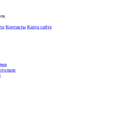
нок
та
Контакты
Карта сайта
0мм
отолков
м