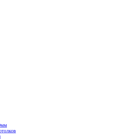
0мм
отолков
м