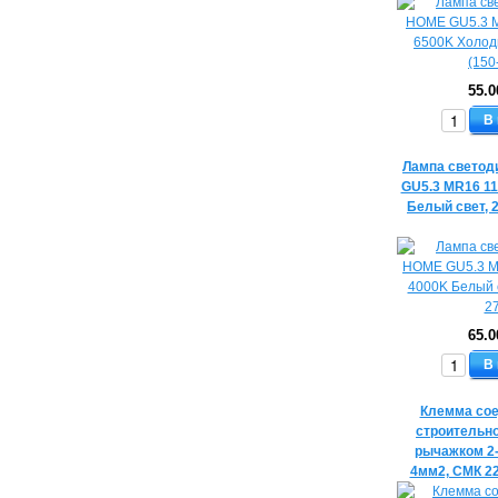
55.0
В
Лампа светод
GU5.3 MR16 1
Белый свет, 
65.0
В
Клемма со
строительн
рычажком 2
4мм2, СМК 2