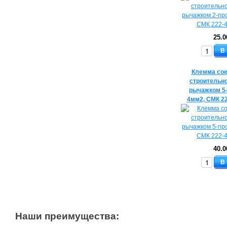
25.0
В
Клемма со
строительн
рычажком 5
4мм2, СМК 2
40.0
В
Наши преимущества: