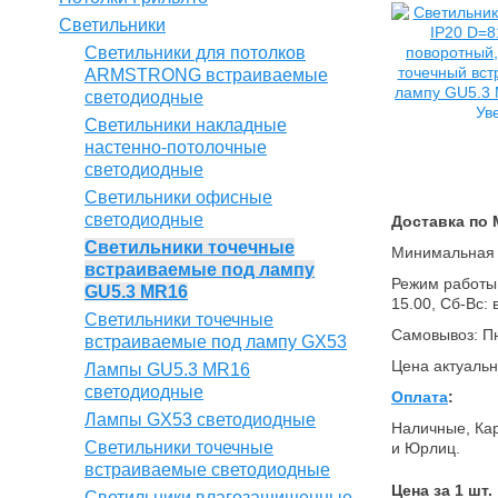
Светильники
Светильники для потолков
ARMSTRONG встраиваемые
светодиодные
Ув
Светильники накладные
настенно-потолочные
светодиодные
Светильники офисные
светодиодные
Доставка по 
Светильники точечные
Минимальная о
встраиваемые под лампу
Режим работы (
GU5.3 MR16
15.00, Сб-Вс:
Светильники точечные
Самовывоз: Пн
встраиваемые под лампу GX53
Цена актуальн
Лампы GU5.3 MR16
светодиодные
Оплата
:
Лампы GX53 светодиодные
Наличные, Кар
Светильники точечные
и Юрлиц.
встраиваемые светодиодные
Цена за 1 шт.
Светильники влагозащищенные