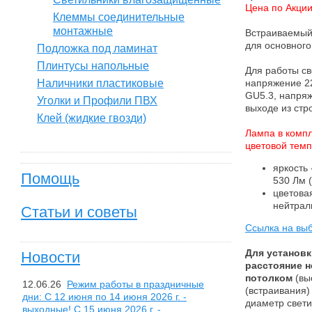
Цена по Акции
Клеммы соединительные
монтажные
Встраиваемый
для основног
Подложка под ламинат
Плинтусы напольные
Для работы с
Наличники пластиковые
напряжение 22
GU5.3, напряж
Уголки и Профили ПВХ
выходе из стр
Клей (жидкие гвозди)
Лампа в компл
цветовой темп
яркость
Помощь
530 Лм 
цветова
нейтрал
Статьи и советы
Ссылка на вы
Для установк
Новости
расстояние н
потолком
(вы
12.06.26
Режим работы в праздничные
(встраивания)
дни: С 12 июня по 14 июня 2026 г. -
диаметр свети
выходные! С 15 июня 2026 г. -...