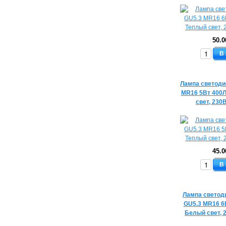
50.0
В
Лампа светоди
MR16 5Вт 400
свет, 230
45.0
В
Лампа светод
GU5.3 MR16 6
Белый свет, 