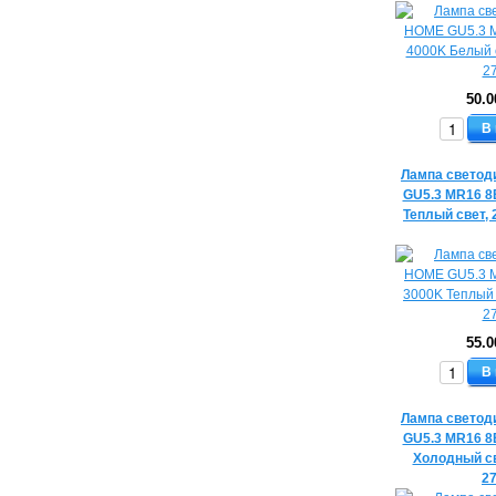
50.0
В
Лампа светод
GU5.3 MR16 8
Теплый свет, 
55.0
В
Лампа светод
GU5.3 MR16 8
Холодный св
2