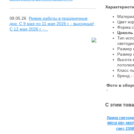
Характерист
Материа
08.05.26
Режим работы в праздничные
Цвет ко
дни: С 9 мая по 11 мая 2026 г. - выходные!
Форма с
С 12 мая 2026 г. -...
Цоколь 
Тип исп
светоди
Размер 
Размер 
Высота 
потолко
Класс п
Бренд - 
Фото в сборе
С этим тов
Лампа светоди
MR16 6Вт 480
свет, 230