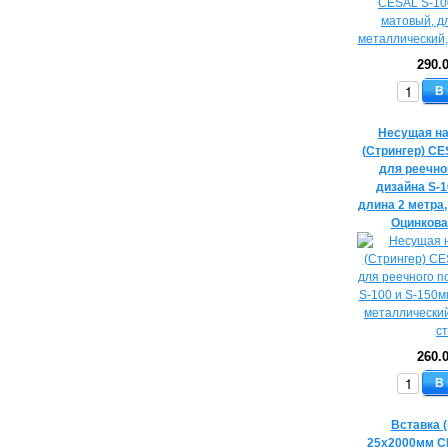
290.
В
Несущая н
(Стрингер) C
для реечно
дизайна S-1
длина 2 метра
Оцинкова
260.
В
Вставка 
25х2000мм C