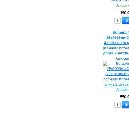
190.
В
Вставка 
25х2000мм C
Золото люкс (
реечного потол
длина 2 метра
Алюмин
550.
В