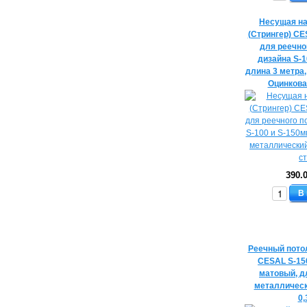
Несущая н
(Стрингер) C
для реечно
дизайна S-1
длина 3 метра
Оцинкова
390.
В
Реечный пото
CESAL S-15
матовый, д
металличес
0