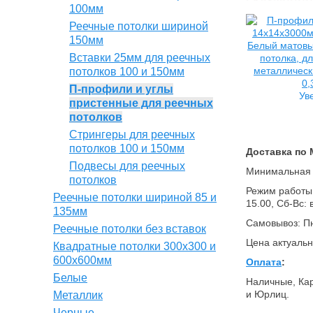
100мм
Реечные потолки шириной
150мм
Вставки 25мм для реечных
потолков 100 и 150мм
П-профили и углы
Ув
пристенные для реечных
потолков
Стрингеры для реечных
потолков 100 и 150мм
Доставка по 
Подвесы для реечных
Минимальная о
потолков
Режим работы (
Реечные потолки шириной 85 и
15.00, Сб-Вс:
135мм
Самовывоз: Пн
Реечные потолки без вставок
Цена актуальн
Квадратные потолки 300х300 и
600х600мм
Оплата
:
Белые
Наличные, Кар
и Юрлиц.
Металлик
Черные