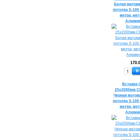
Белая матова
потолка S-100 
метра, ме
Алюмин
170.
В
Вставка 
25х2000мм C
Черная матов
потолка S-100 
метра, ме
Алюмин