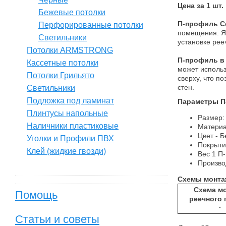
Цена за 1 шт.
Бежевые потолки
П-профиль Ce
Перфорированные потолки
помещения. Я
Светильники
установке рее
Потолки ARMSTRONG
П-профиль в 
Кассетные потолки
может использ
Потолки Грильято
сверху, что п
стен.
Светильники
Подложка под ламинат
Параметры П
Плинтусы напольные
Размер:
Наличники пластиковые
Материа
Цвет - 
Уголки и Профили ПВХ
Покрыти
Клей (жидкие гвозди)
Вес 1 П-
Произво
Схемы монта
Схема м
Помощь
реечного 
Статьи и советы