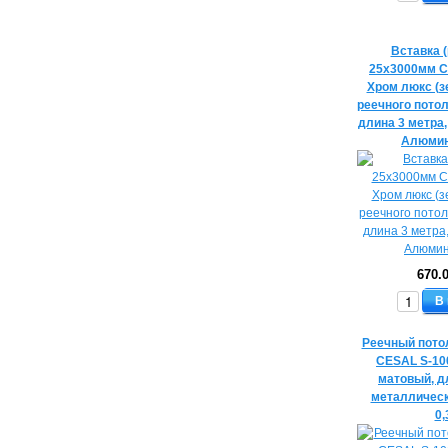
Вставка 
25х3000мм C
Хром люкс (з
реечного потол
длина 3 метра
Алюмин
670.
В
Реечный пото
CESAL S-10
матовый, д
металличес
0