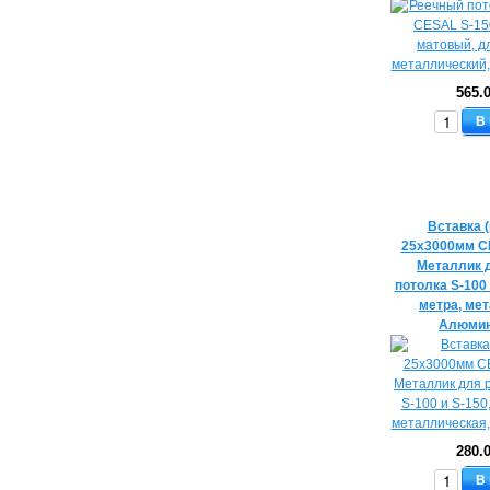
565.
В
Вставка 
25х3000мм C
Металлик 
потолка S-100 
метра, ме
Алюмин
280.
В