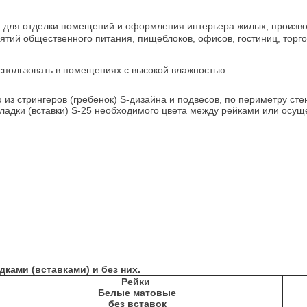
к
для отделки помещений и оформления интерьера жилых, производ
ий общественного питания, пищеблоков, офисов, гостиниц, торгов
использовать в помещениях с высокой влажностью.
 из стрингеров (гребенок) S-дизайна и подвесов, по периметру с
ладки (вставки) S-25 необходимого цвета между рейками или осущес
ками (вставками) и без них.
Рейки
Белые матовые
без вставок