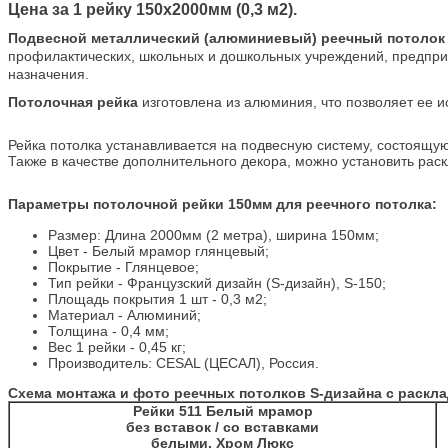
Цена за 1 рейку 150х2000мм (0,3 м2).
Подвесной металлический (алюминиевый) реечный потоло
профилактических, школьных и дошкольных учреждений, предприят
назначения.
Потолочная рейка
изготовлена из алюминия, что позволяет ее 
Рейка потолка устанавливается на подвесную систему, состоящую
Также в качестве дополнительного декора, можно установить раск
Параметры потолочной рейки 150мм
для реечного потолка
:
Размер: Длина 2000мм (2 метра), ширина 150мм;
Цвет - Белый мрамор глянцевый;
Покрытие - Глянцевое;
Тип рейки - Французский дизайн (S-дизайн), S-150;
Площадь покрытия 1 шт - 0,3 м2;
Материал - Алюминий;
Толщина - 0,4 мм;
Вес 1 рейки - 0,45 кг;
Производитель: CESAL (ЦЕСАЛ), Россия.
Схема монтажа и фото реечных потолков S-дизайна с расклад
Рейки 511 Белый мрамор
без вставок / со вставками
белыми, Хром Люкс