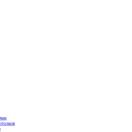
0мм
отолков
м