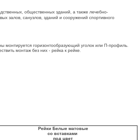
ственных, общественных зданий, а также лечебно-
ых залов, санузлов, зданий и сооружений спортивного
тены монтируется горизонтообразующий уголок или П-профиль.
твить монтаж без них - рейка к рейке.
Рейки Белые матовые
со вставками
под цвет