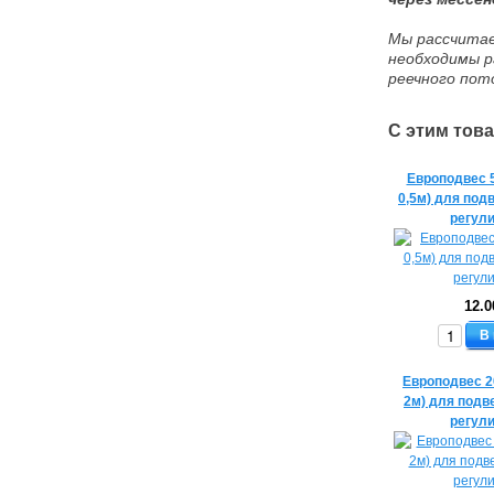
Мы рассчита
необходимы р
реечного пот
С этим тов
Европодвес 
0,5м) для под
регул
12.0
В
Европодвес 2
2м) для подв
регул