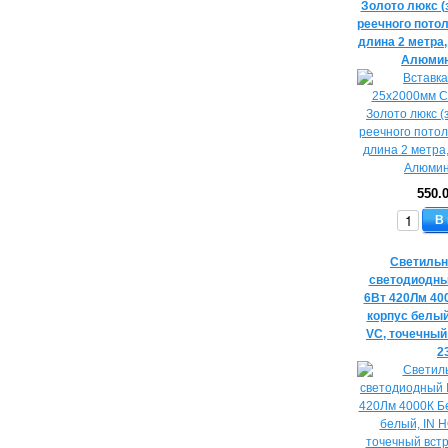
Золото люкс (
реечного потол
длина 2 метра
Алюмин
550.
В
Светильн
светодиодны
6Вт 420Лм 40
корпус белый
VC, точечны
2