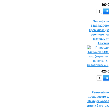
100.
В
П-профиль
14х14х2000
Хром люкс (з
реечного по
метра, ме
Алюмин
420.
В
Реечный по
100х2000мм C
Жемчужно-бел
длина 2 метра