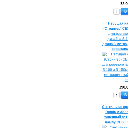
32.0
В
Несущая н
(Стрингер) C
для реечно
дизайна S-1
длина 3 метра
Оцинкова
390.
В
Светильник кр
D=80мм Золо
точечный вс
лампу GU5.3