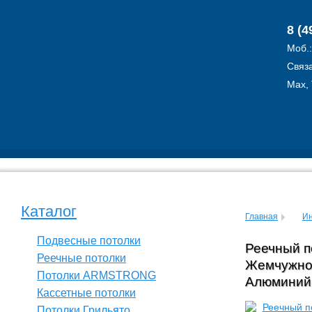
8 (4
Моб.
Связа
Max, 
Каталог
Главная
Ин
Подвесные потолки
Реечный п
Реечные потолки
Жемчужно-
Потолки ARMSTRONG
Алюминий
Кассетные потолки
Потолки Грильято