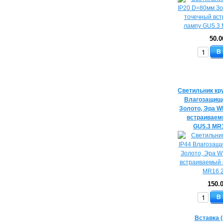
50.0
В
Светильник кр
Влагозащищ
Золото, Эра 
встраиваем
GU5.3 MR
150.
В
Вставка 