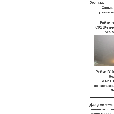
без них.
Схема
реечног
Рейки 
С01 Жемч
без 
Рейки В1
бе
с мет.
со вставк
Л
Для расчета
реечного по
через мессен