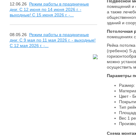
Подвесной м
12.06.26
Режим работы в праздничные
помещений и 
дни: С 12 июня по 14 июня 2026 г. -
а также лечеб
выходные! С 15 июня 2026 г. -...
общественного
зданий и соор
Потолочная 
08.05.26
Режим работы в праздничные
помещениях с
дни: С 9 мая по 11 мая 2026 г. - выходные!
Рейка потолка
С 12 мая 2026 г. -...
(гребенок) S-
горизонтообра
можно установ
осуществить м
Параметры п
Размер:
Материа
Цвет - 
Покрыти
Тип рейк
Площадь
Вес 1 ре
Произво
Схема монтаж