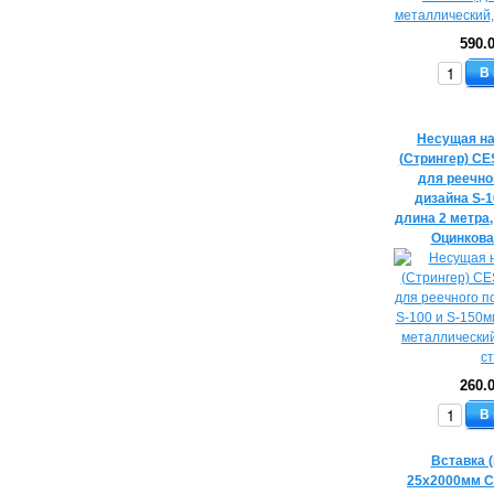
590.
В
Несущая н
(Стрингер) C
для реечно
дизайна S-1
длина 2 метра
Оцинкова
260.
В
Вставка 
25х2000мм C