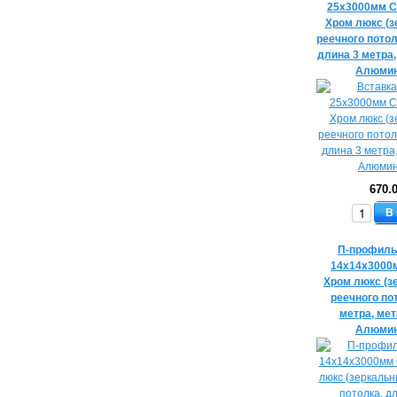
25х3000мм C
Хром люкс (з
реечного потол
длина 3 метра
Алюмин
670.
В
П-профиль
14х14х3000
Хром люкс (з
реечного по
метра, ме
Алюмин