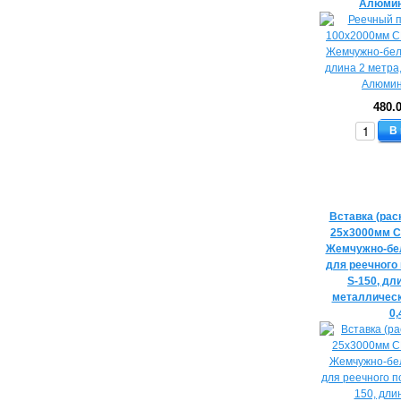
Алюмин
480.
В
Вставка (рас
25х3000мм C
Жемчужно-бел
для реечного 
S-150, дл
металличес
0