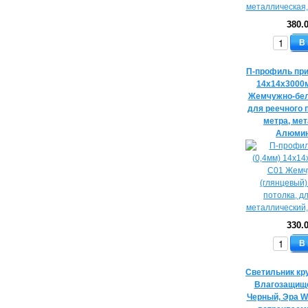
380.
В
П-профиль при
14х14х3000
Жемчужно-бел
для реечного 
метра, ме
Алюмин
330.
В
Светильник кр
Влагозащищ
Черный, Эра 