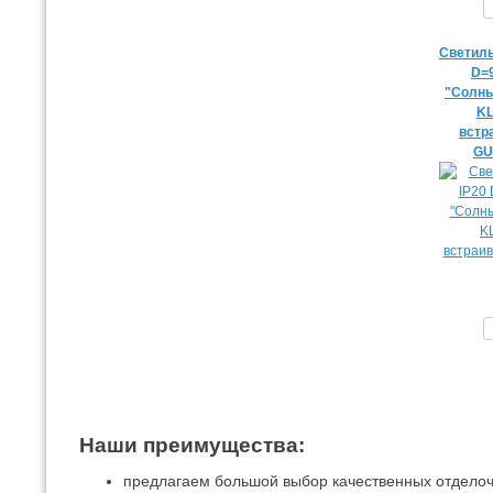
Светиль
D=
"Солны
KL
встр
GU
Наши преимущества:
предлагаем большой выбор качественных отдело