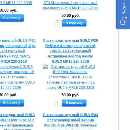
50.00 руб.
50.00 руб.
В корзину
В корзину
 круглый GU5.3 IP20
Светильник круглый GU5.3 IP20
ом, поворотный, Эра
D=81мм Золото, поворотный,
 CH точечный
Эра KL1A GD точечный
аемый под лампу
встраиваемый под лампу
 MR16 220-230В
GU5.3 MR16 220-230В
50.00 руб.
50.00 руб.
В корзину
В корзину
к квадратный GU5.3
Светильник круглый GU5.3 IP44
5мм "Хром" Эра KL2
Влагозащищенный D=92мм
ный встраиваемый
Золото, Эра WR1 GD точечный