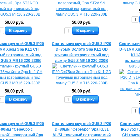
50.00 руб.
50.00 руб.
В корзину
В корзину
ник круглый GU5.3 IP20
Светильник круглый GU5.3 IP20
Светильник
мм Хром Эра KL1 CH
D=75мм Золото Эра KL1 GD
D=81мм Хр
ный встраиваемый под
точечный встраиваемый под
KL1A
 GU5.3 MR16 220-230В
лампу GU5.3 MR16 220-230В
встраив
GU5.3
50.00 руб.
50.00 руб.
В корзину
В корзину
ник круглый GU5.3 IP20
Светильник круглый GU5.3 IP20
Светильни
=90мм "Серебро с
D=80мм "Серебро" Эра KL31
IP20 75х7
вкой", поворотный Эра
AL/SL точечный встраиваемый
CH точеч