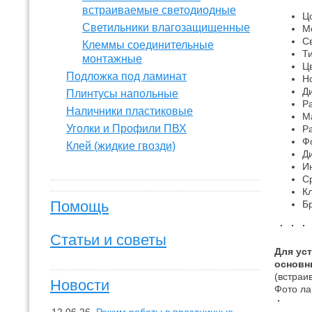
встраиваемые светодиодные
Цо
Светильники влагозащищенные
М
Св
Клеммы соединительные
Ти
монтажные
Ц
Подложка под ламинат
Н
Д
Плинтусы напольные
Р
Наличники пластиковые
М
Уголки и Профили ПВХ
Р
Ф
Клей (жидкие гвозди)
Д
И
С
К
Помощь
Б
Статьи и советы
Для ус
основн
(встраи
Новости
Фото ла