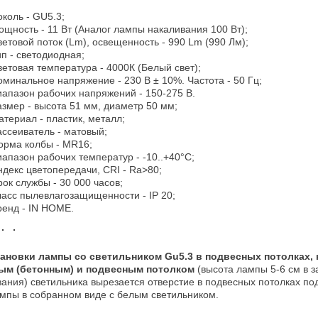
коль - GU5.3;
ощность - 11 Вт (Аналог лампы накаливания 100 Вт);
етовой поток (Lm), освещенность - 990 Lm (990 Лм);
п - светодиодная;
ветовая температура - 4000К (Белый свет);
оминальное напряжение - 230 В ± 10%. Частота - 50 Гц;
иапазон рабочих напряжений - 150-275 В.
азмер - высота 51 мм, диаметр 50 мм;
атериал - пластик, металл;
ассеиватель - матовый;
орма колбы - MR16;
иапазон рабочих температур - -10..+40°C;
ндекс цветопередачи, CRI - Ra>80;
рок службы - 30 000 часов;
ласс пылевлагозащищенности - IP 20;
ренд - IN HOME.
тановки лампы со светильником Gu5.3 в подвесных потолках, 
ым (бетонным) и подвесным потолком
(высота лампы 5-6 см в з
вания) светильника вырезается отверстие в подвесных потолках п
мпы в собранном виде с белым светильником.