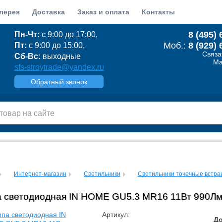
лерея
Доставка
Заказ и оплата
Контакты
8 (495) 
Пн-Чт:
с 9:00 до 17:00,
Моб.:
8 (929) 
Пт:
с 9:00 до 15:00,
Связа
Сб-Вс:
выходные
Ma
sfs-stroytrade@yandex.ru
Обратный звонок
Интернет-магазин
Светильники
Светильники точечные встр
 светодиодная IN HOME GU5.3 MR16 11Вт 990Лм 
Артикул:
До