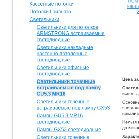
Кассетные потолки
Потолки Грильято
Светильники
Светильники для потолков
ARMSTRONG встраиваемые
светодиодные
Светильники накладные
настенно-потолочные
светодиодные
Светильники офисные
светодиодные
Цена за
Светильники точечные
встраиваемые под лампу
Светод
использ
GU5.3 MR16
Светильники точечные
Основны
встраиваемые под лампу GX53
энергоп
накалив
Лампы GU5.3 MR16
светодиодные
Нельзя 
датчика
Лампы GX53 светодиодные
Характ
Светильники точечные