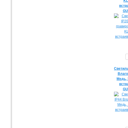
KL
встр
GU
Светиль
Влаг
Медь,
встр
GU