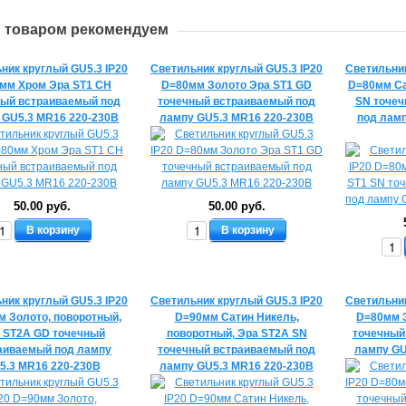
м товаром рекомендуем
ник круглый GU5.3 IP20
Светильник круглый GU5.3 IP20
Светильник
мм Хром Эра ST1 CH
D=80мм Золото Эра ST1 GD
D=80мм Са
ный встраиваемый под
точечный встраиваемый под
SN точеч
 GU5.3 MR16 220-230В
лампу GU5.3 MR16 220-230В
под ламп
50.00 руб.
50.00 руб.
В корзину
В корзину
ник круглый GU5.3 IP20
Светильник круглый GU5.3 IP20
Светильник
 Золото, поворотный,
D=90мм Сатин Никель,
D=80мм 
 ST2A GD точечный
поворотный, Эра ST2A SN
точечный
аиваемый под лампу
точечный встраиваемый под
лампу GU
5.3 MR16 220-230В
лампу GU5.3 MR16 220-230В