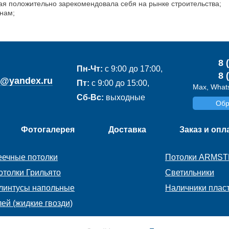
ая положительно зарекомендовала себя на рынке строительства;
нам;
8 
Пн-Чт:
с 9:00 до 17:00,
8 
de@yandex.ru
Пт:
с 9:00 до 15:00,
Max, Whats
Сб-Вс:
выходные
Обр
Фотогалерея
Доставка
Заказ и опл
еечные потолки
Потолки ARMS
отолки Грильято
Светильники
линтусы напольные
Наличники плас
лей (жидкие гвозди)