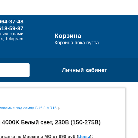
664-37-48
618-59-87
ться с нами
Корзина
x, Telegram
Корзина пока пуста
Личный кабинет
аиваемые под лампу GU5.3 MR16
4000K Белый свет, 230В (150-275В)
ставка по Москве и МО от 990 руб (
Цены
):