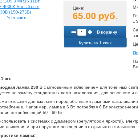
Ми
Цена:
65.00 руб.
Ре
Увеличить
с 
Са
В корзину
за
Купить за 1 клик
Це
Оп
На
Бе
 1 шт.
иодная лампа 230 В
с мгновенным включением
для точечных све
уется на замену стандартных ламп накаливания, для основного и
ми плюсами данных ламп перед обычными лампами накаливания 
отребление. Например, лампа в 6 Вт, потребляя 6 Вт электроэне
ания потребляющей 50 - 60 Вт.
использовать в системах с диммером (регулятором яркости), элек
ми движения и при наружном освещении в открытых светильниках.
еристики лампы: