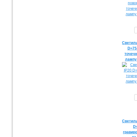
Светиль
D=75
точеч
лампу
Светиль
D
гравиро