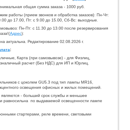
нимальная общая сумма заказа - 1000 руб.
жим работы (прием звонков и обработка заказов): Пн-Чт:
9.00 до 17.00, Пт: с 9.00 до 15.00, Сб-Вс: выходные.
мовывоз: Пн-Пт: с 11.30 до 13.00 после резервирования
каза!(
Адрес
):
на актуальна. Редактирование 02.08.2026 г.
лата
:
личные, Карта (при самовывозе) - для Физлиц,
зналичный расчет (Без НДС) для ИП и Юрлиц.
тильников с цоколем GU5.3 под тип лампы MR16,
 акцентного освещения офисных и жилых помещений.
являются - больший срок службы и меньшее
ргии равносильна по выдаваемой освещенности лампе
тронными стартерами, реле времени, световыми