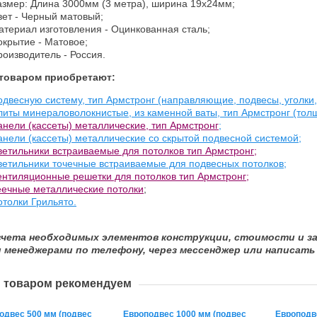
азмер: Длина 3000мм (3 метра), ширина 19х24мм;
вет - Черный матовый;
атериал изготовления - Оцинкованная сталь;
окрытие - Матовое;
роизводитель - Россия.
 товаром приобретают:
одвесную систему, тип Армстронг (направляющие, подвесы, уголки
литы минераловолокнистые, из каменной ваты, тип Армстронг (толщ
анели (кассеты) металлические, тип Армстронг
;
анели (кассеты) металлические со скрытой подвесной системой;
ветильники встраиваемые для потолков тип Армстронг;
ветильники точечные встраиваемые для подвесных потолков;
ентиляционные решетки для потолков тип Армстронг;
еечные металлические потолки
;
отолки Грильято.
счета необходимых элементов конструкции, стоимости и за
 менеджерами по телефону, через мессенджер или написать 
м товаром рекомендуем
одвес 500 мм (подвес
Европодвес 1000 мм (подвес
Европодв