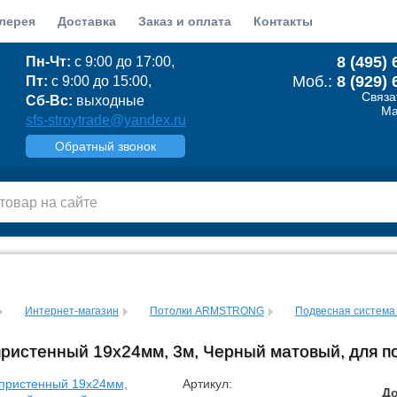
лерея
Доставка
Заказ и оплата
Контакты
8 (495) 
Пн-Чт:
с 9:00 до 17:00,
Моб.:
8 (929) 
Пт:
с 9:00 до 15:00,
Связа
Сб-Вс:
выходные
Ma
sfs-stroytrade@yandex.ru
Обратный звонок
Интернет-магазин
Потолки ARMSTRONG
Подвесная система 
пристенный 19х24мм, 3м, Черный матовый, для п
Артикул:
До