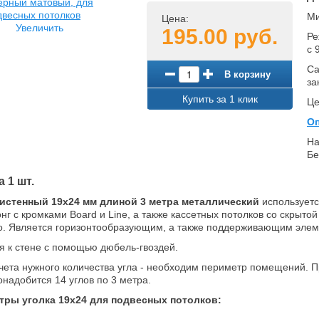
Ми
Цена:
Увеличить
195.00 руб.
Ре
с 
Са
В корзину
за
Купить за 1 клик
Це
Оп
На
Бе
а 1 шт.
ристенный 19х24
мм длиной 3 метра металлический
используетс
нг с кромками Board и Line, а также кассетных потолков со скрыто
о. Является горизонтообразующим, а также поддерживающим элем
я к стене с помощью дюбель-гвоздей.
чета нужного количества угла - необходим периметр помещений. 
понадобится 14 углов по 3 метра.
тры уголка
19х24 для подвесных потолков: