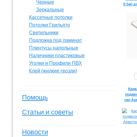
Черные
0,5м) д
Зеркальные
Кассетные потолки
Потолки Грильято
Светильники
Подложка под ламинат
Плинтусы напольные
Наличники пластиковые
Уголки и Профили ПВХ
Клей (жидкие гвозди)
Карк
подвес
Помощь
тип Ар
Статьи и советы
Новости