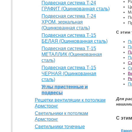
Р
Подвесная система Т-24
Ц
ГРАФИТ (Оцинкованная сталь)
М
Подвесная система Т-24
П
ХРОМ, зеркальная
П
(Оцинкованная сталь)
С этим
Подвесная система Т-15
БЕЛАЯ (Оцинкованная сталь)
П
П
Подвесная система Т-15
П
МЕТАЛЛИК (Оцинкованная
П
сталь)
С
Подвесная система Т-15
С
ЧЕРНАЯ (Оцинкованная
В
Р
сталь)
П
Углы пристенные и
подвесы
Для ра
Решетки вентиляции к потолкам
нашими
Армстронг
Светильники к потолкам
С эти
Армстронг
Светильники точечные
Европ