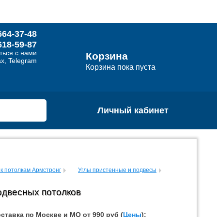
664-37-48
618-59-87
ться с нами
Корзина
x, Telegram
Корзина пока пуста
Личный кабинет
к потолкам Армстронг
Углы пристенные и подвесы
одвесных потолков
ставка по Москве и МО от 990 руб (
Цены
):